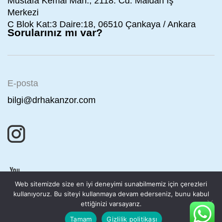
Mustafa Kemal Mah., 2118. Cd. Maidan İş
Merkezi
C Blok Kat:3 Daire:18, 06510 Çankaya / Ankara
Sorularınız mı var?
E-posta
bilgi@drhakanzor.com
Web sitemizde size en iyi deneyimi sunabilmemiz için çerezleri
kullanıyoruz. Bu siteyi kullanmaya devam ederseniz, bunu kabul
ettiğinizi varsayarız.
Tamam
Gizlilik politikası