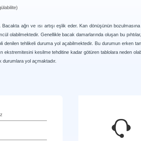
labilite)
şir. Bacakta ağrı ve ısı artışı eşlik eder. Kan dönüşünün bozulması
ölümcül olabilmektedir. Genellikle bacak damarlarında oluşan bu pıhtıla
 denilen tehlikeli duruma yol açabilmektedir. Bu durumun erken tanı 
 ekstremitesini kesilme tehditine kadar götüren tablolara neden olab
k durumlara yol açmaktadır.
ız