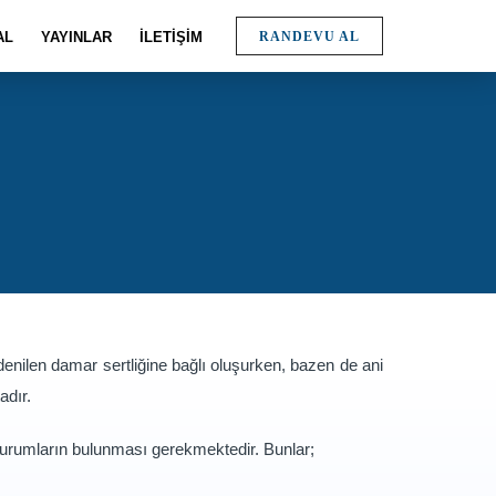
AL
YAYINLAR
İLETİŞİM
RANDEVU AL
 denilen damar sertliğine bağlı oluşurken, bazen de ani
adır.
n durumların bulunması gerekmektedir. Bunlar;