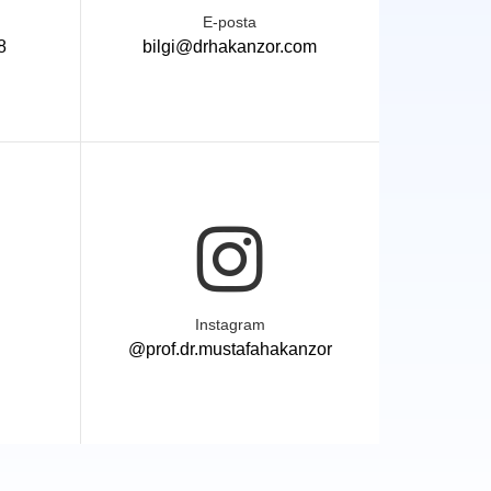
E-posta
8
bilgi@drhakanzor.com
Instagram
@prof.dr.mustafahakanzor