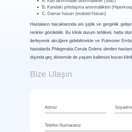
A. Kan akımındaki anormallikler (Staz)
B. Kandaki pıhtılaşma anormallikleri (Hiperkoagü
C. Damar hasarı (endotel Hasarı)
Hastaların bacaklarında ani şişlik ve gerginlik geli
renkler görülebilir. Bu klinik durum tehlikeli, hatta 
ilerleyerek akciğere gidebilmekte ve Pulmoner Emboli
hastalarda Phlegmatia Cerula Dolens denilen hastanın
dışında geç dönemde de yaşam kalitesini bozan klini
Bize Ulaşın
Adınız
Soyadın
Telefon Numaranız